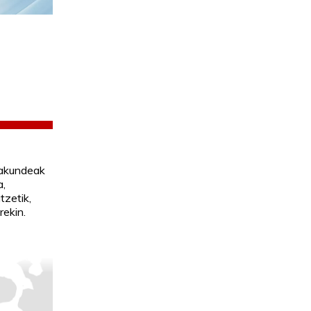
akundeak
a,
tzetik,
rekin.