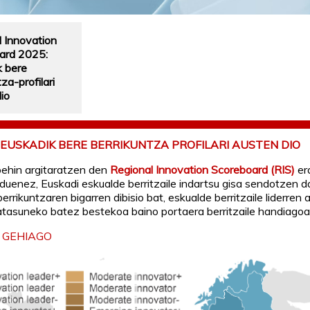
 Innovation
ard 2025:
k bere
za-profilari
io
: EUSKADIK BERE BERRIKUNTZA PROFILARI AUSTEN DIO
behin argitaratzen den
Regional Innovation Scoreboard (RIS)
er
duenez, Euskadi eskualde berritzaile indartsu gisa sendotzen d
rrikuntzaren bigarren dibisio bat, eskualde berritzaile liderren a
tasuneko batez bestekoa baino portaera berritzaile handiagoa
 GEHIAGO