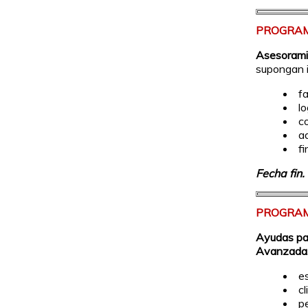
PROGRAM
Asesoramie
supongan i
f
lo
c
a
f
Fecha fin.
PROGRAM
Ayudas par
Avanzada
e
cl
p