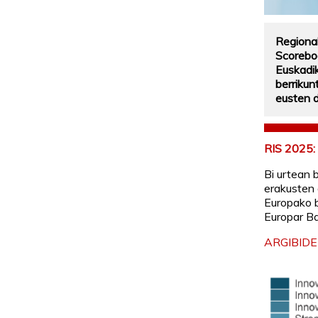
Regional
Scorebo
Euskadi
berrikunt
eusten d
RIS 2025
Bi urtean 
erakusten 
Europako be
Europar Ba
ARGIBIDE