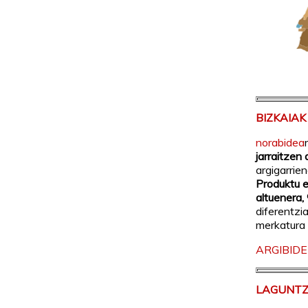
BIZKAIA
norabidea
jarraitzen
argigarrien
Produktu e
altuenera,
diferentzi
merkatura 
ARGIBIDE
LAGUNTZ