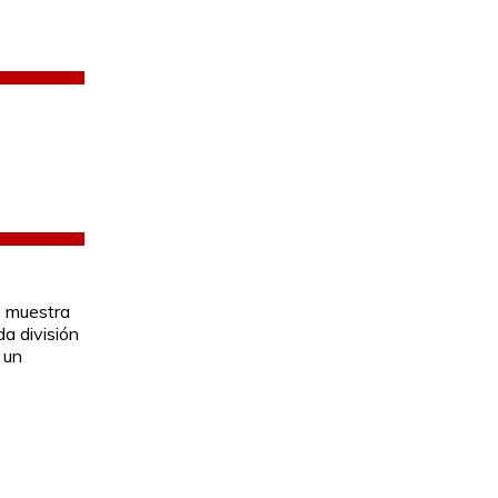
, muestra
da división
 un