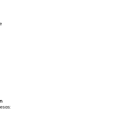
e
ón
esas: