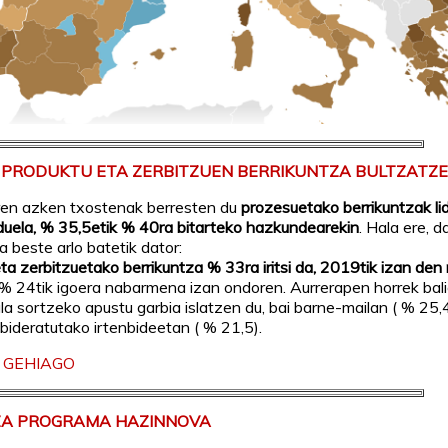
K PRODUKTU ETA ZERBITZUEN BERRIKUNTZA BULTZATZ
ren azken txostenak berresten du
prozesuetako berrikuntzak l
 duela, % 35,5etik % 40ra bitarteko hazkundearekin
. Hala ere, d
a beste arlo batetik dator:
ta zerbitzuetako berrikuntza % 33ra iritsi da, 2019tik izan den 
% 24tik igoera nabarmena izan ondoren. Aurrerapen horrek bal
ala sortzeko apustu garbia islatzen du, bai barne-mailan ( % 25,4
bideratutako irtenbideetan ( % 21,5).
 GEHIAGO
A PROGRAMA HAZINNOVA