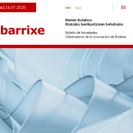
a |
24.07.2025
ver:
app
ES
Berrien Boletina:
Bizkaiko berrikuntzaren behatokia.
Boletín de Novedades:
Observatorio de la innovación de Bizkaia