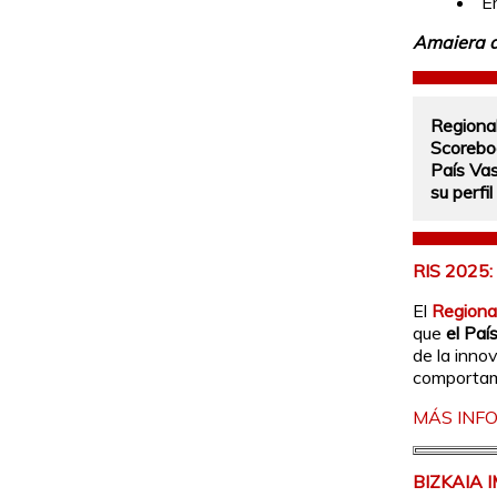
E
Amaiera d
Regional
Scorebo
País Va
su perfi
RIS 2025
El
Regiona
que
el Paí
de la inno
comportami
MÁS INF
BIZKAIA 