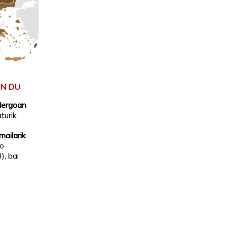
EN DU
idergoan
aturik
mailarik
io
), bai