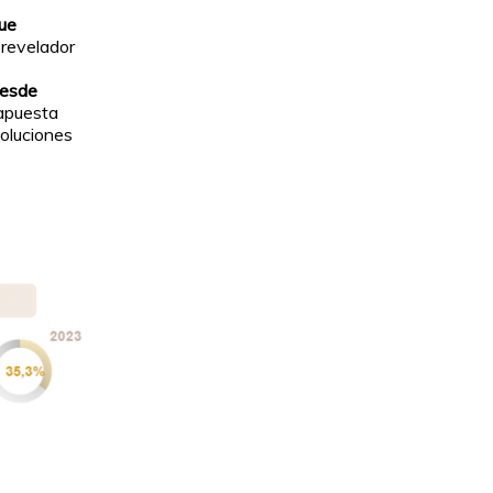
gue
 revelador
desde
 apuesta
soluciones