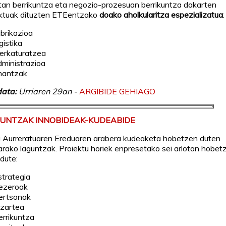
an berrikuntza eta negozio-prozesuan berrikuntza dakarten
ektuak dituzten ETEentzako
doako aholkularitza espezializatua
:
abrikazioa
gistika
erkaturatzea
dministrazioa
inantzak
data:
Urriaren 29an -
ARGIBIDE GEHIAGO
GUNTZAK INNOBIDEAK-KUDEABIDE
 Aurreratuaren Ereduaren arabera kudeaketa hobetzen duten
arako laguntzak. Proiektu horiek enpresetako sei arlotan hobet
dute:
strategia
ezeroak
ertsonak
izartea
errikuntza