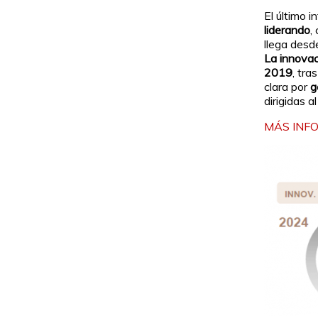
El último 
liderando
,
llega desd
La innovac
2019
, tr
clara por
g
dirigidas 
MÁS INF