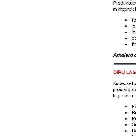
Produktuet
mikroproi
f
lo
m
a
f
Amaiera 
DIRU LA
Kudeaketa
proiektuet
lagunduko 
E
B
P
G
B