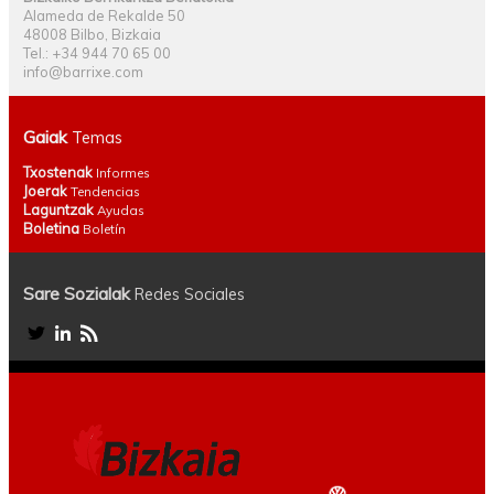
Alameda de Rekalde 50
48008 Bilbo, Bizkaia
Tel.: +34 944 70 65 00
info@barrixe.com
Gaiak
Temas
Txostenak
Informes
Joerak
Tendencias
Laguntzak
Ayudas
Boletina
Boletín
Sare Sozialak
Redes Sociales