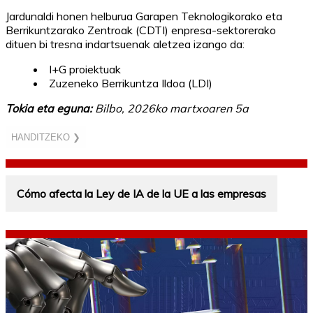
Jardunaldi honen helburua Garapen Teknologikorako eta
Berrikuntzarako Zentroak (CDTI) enpresa-sektorerako
dituen bi tresna indartsuenak aletzea izango da:
I+G proiektuak
Zuzeneko Berrikuntza Ildoa (LDI)
Tokia eta eguna:
Bilbo, 2026ko martxoaren 5a
HANDITZEKO ❯
Cómo afecta la Ley de IA de la UE a las empresas