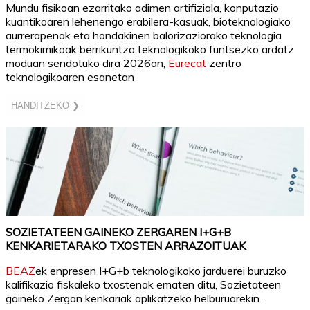
Mundu fisikoan ezarritako adimen artifiziala, konputazio
kuantikoaren lehenengo erabilera-kasuak, bioteknologiako
aurrerapenak eta hondakinen balorizaziorako teknologia
termokimikoak berrikuntza teknologikoko funtsezko ardatz
moduan sendotuko dira 2026an,
Eurecat
zentro
teknologikoaren esanetan
HANDITZEKO ❯
SOZIETATEEN GAINEKO ZERGAREN I+G+B
KENKARIETARAKO TXOSTEN ARRAZOITUAK
BEAZ
ek enpresen I+G+b teknologikoko jarduerei buruzko
kalifikazio fiskaleko txostenak ematen ditu, Sozietateen
gaineko Zergan kenkariak aplikatzeko helburuarekin.