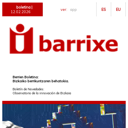
boletina |
ver:
app
ES
EU
12.02.2026
Berrien Boletina:
Bizkaiko berrikuntzaren behatokia.
Boletín de Novedades:
Observatorio de la innovación de Bizkaia