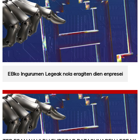
EBko Ingurumen Legeak nola eragiten dien enpresei