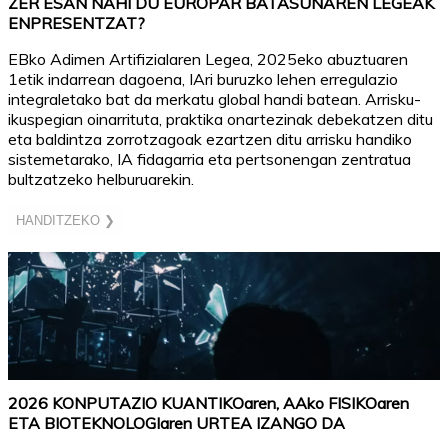
ZER ESAN NAHI DU EUROPAR BATASUNAREN LEGEAK
ENPRESENTZAT?
EBko Adimen Artifizialaren Legea, 2025eko abuztuaren
1etik indarrean dagoena, IAri buruzko lehen erregulazio
integraletako bat da merkatu global handi batean. Arrisku-
ikuspegian oinarrituta, praktika onartezinak debekatzen ditu
eta baldintza zorrotzagoak ezartzen ditu arrisku handiko
sistemetarako, IA fidagarria eta pertsonengan zentratua
bultzatzeko helburuarekin.
HANDITZEKO ❯
2026 KONPUTAZIO KUANTIKOaren, AAko FISIKOaren
ETA BIOTEKNOLOGIaren URTEA IZANGO DA