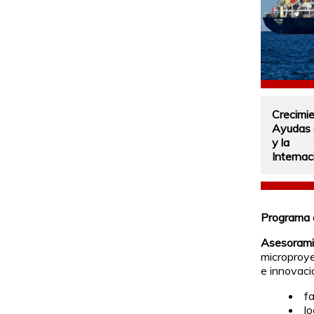
Crecimi
Ayudas 
y la
Internac
Programa 
Asesoramie
microproy
e innovaci
f
lo