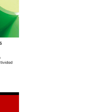
5
n
tividad