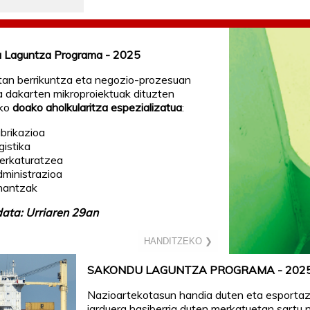
 Laguntza Programa - 2025
tan berrikuntza eta negozio-prozesuan
a dakarten mikroproiektuak dituzten
ko
doako aholkularitza espezializatua
:
abrikazioa
gistika
erkaturatzea
dministrazioa
inantzak
ata: Urriaren 29an
HANDITZEKO ❯
SAKONDU LAGUNTZA PROGRAMA - 202
Nazioartekotasun handia duten eta esportaz
jarduera hasiberria duten merkatuetan sartu 