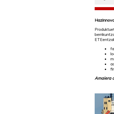
Hazinnova
Produktue
berrikuntz
ETEentza
f
lo
m
a
f
Amaiera d