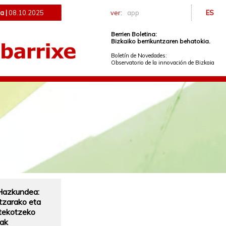
a |
08.10.2025
ver:
app
ES
Berrien Boletina:
Bizkaiko berrikuntzaren behatokia.
Boletín de Novedades:
Observatorio de la innovación de Bizkaia
Hazkundea:
tzarako eta
tekotzeko
ak