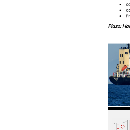
c
a
f
Plazo: Has