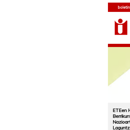
boletin
ETEen 
Berrikun
Nazioar
Laguntz