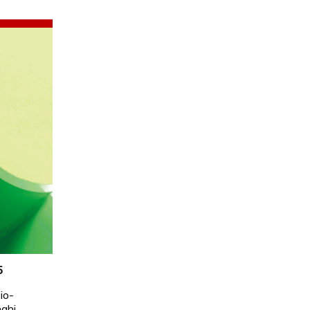
5
io-
nahi