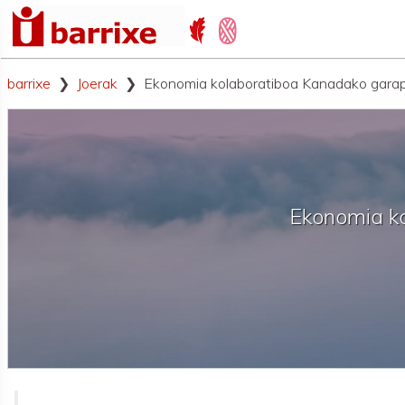
barrixe
Joerak
Ekonomia kolaboratiboa Kanadako garape
Ekonomia ko