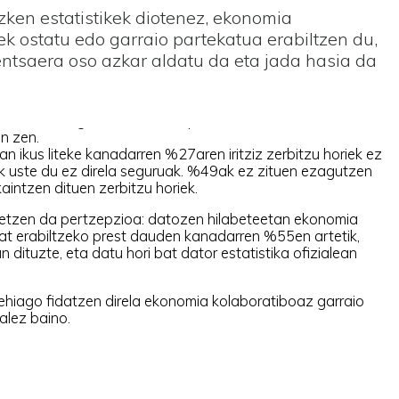
Azken estatistikek diotenez, ekonomia
 ostatu edo garraio partekatua erabiltzen du,
pentsaera oso azkar aldatu da eta jada hasia da
n zen.
n ikus liteke kanadarren %27aren iritziz zerbitzu horiek ez
k uste du ez direla seguruak. %49ak ez zituen ezagutzen
intzen dituen zerbitzu horiek.
etzen da pertzepzioa: datozen hilabeteetan ekonomia
at erabiltzeko prest dauden kanadarren %55en artetik,
 dituzte, eta datu hori bat dator estatistika ofizialean
gehiago fidatzen direla ekonomia kolaboratiboaz garraio
alez baino.