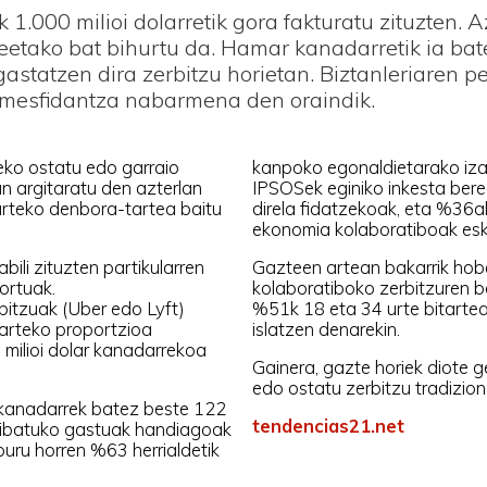
k 1.000 milioi dolarretik gora fakturatu zituzten. 
ako bat bihurtu da. Hamar kanadarretik ia batek
gastatzen dira zerbitzu horietan. Biztanleriaren 
 mesfidantza nabarmena den oraindik.
teko ostatu edo garraio
kanpoko egonaldietarako iza
n argitaratu den azterlan
IPSOSek eginiko inkesta berea
arteko denbora-tartea baitu
direla fidatzekoak, eta %36a
ekonomia kolaboratiboak eska
bili zituzten partikularren
Gazteen artean bakarrik hob
lortuak.
kolaboratiboko zerbitzuren b
bitzuak (Uber edo Lyft)
%51k 18 eta 34 urte bitartean
 arteko proportzioa
islatzen denarekin.
 milioi dolar kanadarrekoa
Gainera, gazte horiek diote 
edo ostatu zerbitzu tradizion
n kanadarrek batez beste 122
tendencias21.net
 pribatuko gastuak handiagoak
opuru horren %63 herrialdetik