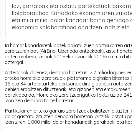
Iaz, garraioak eta ostatu partekatuak bakarri
kolaboratiboa Kanadako ekonomiaren zutabeet
eta mila milioi dolar kanadar baino gehiago 
ekonomia kolaboratiboa onartzen, nahiz eta
Ia hamar kanadarretik batek baliatu zuen partikularren ar
zerbitzuren bat (AirBnb, Uber edo antzekoak), aste honeta
baten arabera, zeinak 2015eko azarotik 2016ko urrira bit
aztergai.
Azterlanak dioenez, denbora horretan, 2,7 milioi lagunek era
arteko horrelako zerbitzuak, plataforma digitalen bitartez 
18 eta 34 urte bitarteko pertsonak dira gidaridun auto zer
gehien erabiltzen dituztenak, eta gizonen eta emakumeen
baliokidea da. Horrelako zerbitzuengatiko fakturazioa 241
izan zen denbora tarte horretan.
Partikularren arteko garraio zerbitzuak baliatzen dituzte
dolar gastatu zituzten denbora horretan. Aitzitik, ostatu
izan ziren, 1.000 milioi dolar kanadarretik gorakoak, eta k