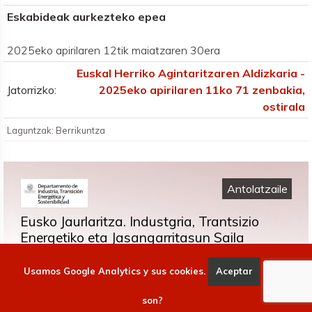
Eskabideak aurkezteko epea
2025eko apirilaren 12tik maiatzaren 30era
Euskal Herriko Agintaritzaren Aldizkaria -
Jatorrizko:
2025eko apirilaren 11ko 71 zenbakia,
ostirala
Laguntzak: Berrikuntza
Antolatzaile
Eusko Jaurlaritza. Industgria, Trantsizio
Energetiko eta Jasangarritasun Saila
Usamos Google Analytics y sus cookies.
Aceptar
Qué
https://www.euskadi.eus/gobierno-vasco/departamento-
desarrollo-economico-infraestructuras/
son?
012 / 945 01 80 00