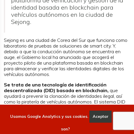
plataforma de verificación y gestión de la
identidad basada en blockchain para
vehículos autónomos en la ciudad de
Sejong.
Sejong es una ciudad de Corea del Sur que funciona como
laboratorio de pruebas de soluciones de smart city. Y,
debido a que la conducción autónoma se encuentra en
auge, el Gobierno local ha anunciado que acogerá el
proyecto piloto de una plataforma basada en blockchain
para almacenar y verificar las identidades digitales de los
vehículos autónomos.
Se trata de una tecnología de identificación
descentralizada (DID) basada en blockchain,
que
ayudará a prevenir la clonación de identidades ilegal, así
como la piratería de vehículos autónomos. El sistema DID
desplegará múltiples capas de encriptación a los datos
compartidos entre vehículos e infraestructuras de
Usamos Google Analytics y sus cookies.
Aceptar
Qué
carretera, como semáforos, y otros automóviles que usan
comunicación V2X. En definitiva, una solución para mejorar
son?
la seguridad de la información transmitida y recibida entre