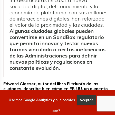
infraestructuras físicas. La nueva
sociedad digital, del conocimiento y la
economía de plataforma, con sus millones
de interacciones digitales, han reforzado
el valor de la proximidad y las ciudades.
Algunas ciudades globales pueden
convertirse en un SandBox
regulatorio
que permita innovar y testar nuevas
formas vinculado a ciertas ineficiencias
de las Administraciones para definir
nuevas políticas y regulaciones en
constante evolución.
Edward Glaeser, autor del libro El triunfo de las
ciudades, describe bien cómo en EE. UU. un aumento
en un 10% de la población adulta con licenciaturas
obtenidas en 1980 permitía pronosticar un 6% más
Usamos Google Analytics y sus cookies.
Aceptar
Qué
de crecimiento de los ingresos entre 1980 y 2000.
A
medida que la proporción de la población mejora su nivel de
son?
educación, aumenta igualmente su desarrollo económico. El