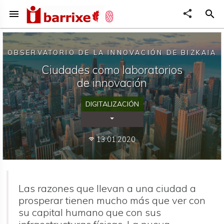
menu
share
search
OBSERVATORIO DE LA INNOVACIÓN DE BIZKAIA
Ciudades como laboratorios
de innovación
DIGITALIZACIÓN
Desplegar Categorías
13.01.2020
wifi
Las razones que llevan a una ciudad a
prosperar tienen mucho más que ver con
su capital humano que con sus