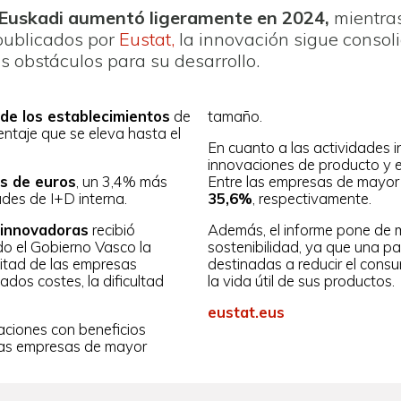
 Euskadi aumentó ligeramente en 2024,
mientras
 publicados por
Eustat,
la innovación sigue consol
s obstáculos para su desarrollo.
de los establecimientos
de
tamaño.
ntaje que se eleva hasta el
En cuanto a las actividades 
innovaciones de producto y 
es de euros
, un 3,4% más
Entre las empresas de mayor
ades de I+D interna.
35,6%
, respectivamente.
 innovadoras
recibió
Además, el informe pone de m
ndo el Gobierno Vasco la
sostenibilidad, ya que una pa
mitad de las empresas
destinadas a reducir el consum
dos costes, la dificultad
la vida útil de sus productos.
eustat.eus
aciones con beneficios
las empresas de mayor