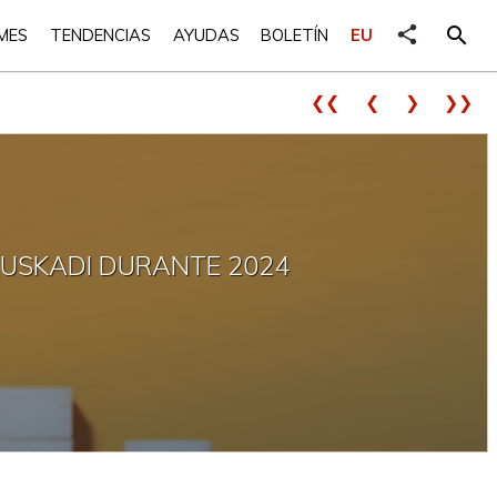
share
search
MES
TENDENCIAS
AYUDAS
BOLETÍN
EU
❮❮
❮
❯
❯❯
EUSKADI DURANTE 2024