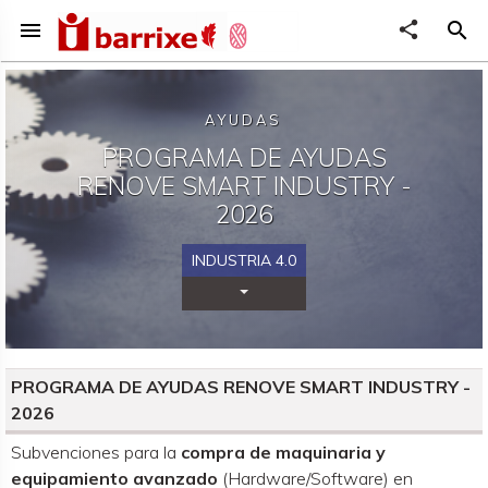
menu
share
search
AYUDAS
PROGRAMA DE AYUDAS
RENOVE SMART INDUSTRY -
2026
INDUSTRIA 4.0
Desplegar Categorías
PROGRAMA DE AYUDAS RENOVE SMART INDUSTRY -
2026
Organismo convocante
Subvenciones para la
compra de maquinaria y
equipamiento avanzado
(Hardware/Software) en