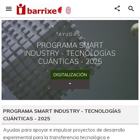
menu
share
search
AYUDAS
PROGRAMA SMART
INDUSTRY - TECNOLOGÍAS
CUÁNTICAS - 2025
DIGITALIZACIÓN
Desplegar Categorías
PROGRAMA SMART INDUSTRY - TECNOLOGÍAS
CUÁNTICAS - 2025
Organismo convocante
Ayudas para apoyar e impulsar proyectos de desarrollo
experimental para la transferencia tecnológica e