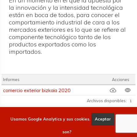
En un momento en el que la apuesta por
la innovación y la intensidad tecnológica
están en boca de todos, para conocer el
comportamiento industrial de cara a los
mercados exteriores es lo que se refiere al
componente tecnológico tanto de los
productos exportados como los
importados.
Informes
Acciones
Informes
comercio exterior bizkaia 2020
Archivos disponibles:
1
Usamos Google Analytics y sus cookies.
Aceptar
Qué
Las especiales circunstancias de 2020 han repercutido de
una forma especialmente negativa en el comercio exterior
a nivel general. Los datos del
Informe sobre Comercio
son?