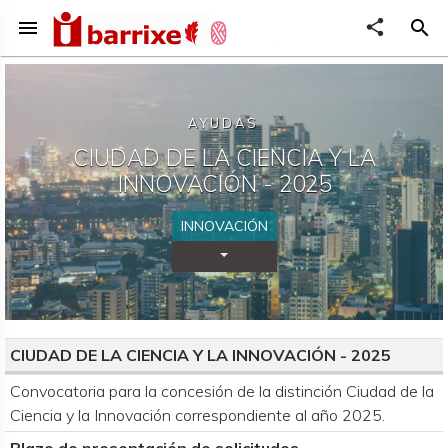
menu
share
search
AYUDAS
CIUDAD DE LA CIENCIA Y LA
INNOVACIÓN - 2025
INNOVACIÓN
Desplegar Categorías
CIUDAD DE LA CIENCIA Y LA INNOVACIÓN - 2025
Organismo convocante
Convocatoria para la concesión de la distinción Ciudad de la
Ciencia y la Innovación correspondiente al año 2025.
Plazo de presentación de solicitudes