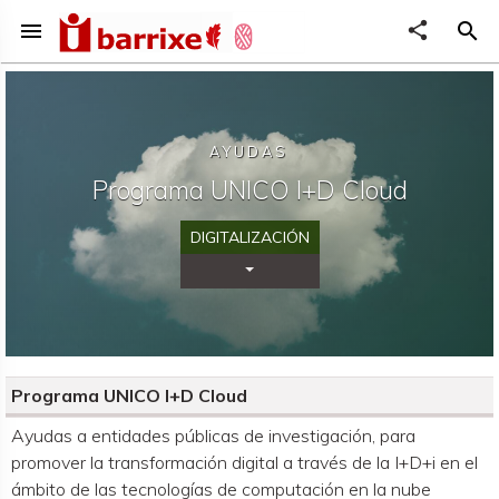
menu
share
search
AYUDAS
Programa UNICO I+D Cloud
DIGITALIZACIÓN
Desplegar Categorías
Programa UNICO I+D Cloud
Organismo convocante
Ayudas a entidades públicas de investigación, para
promover la transformación digital a través de la I+D+i en el
ámbito de las tecnologías de computación en la nube