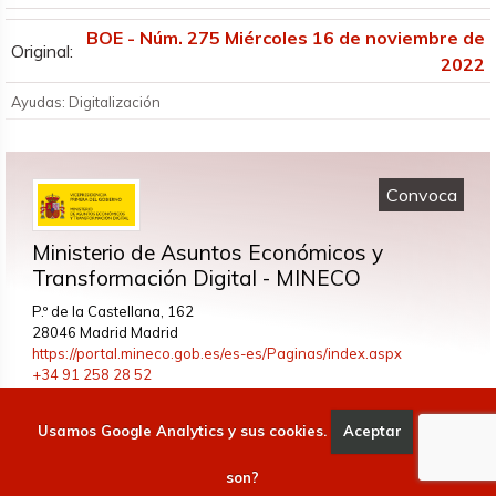
BOE - Núm. 275 Miércoles 16 de noviembre de
Original:
2022
Ayudas: Digitalización
Convoca
Ministerio de Asuntos Económicos y
Transformación Digital - MINECO
P.º de la Castellana, 162
28046 Madrid Madrid
https://portal.mineco.gob.es/es-es/Paginas/index.aspx
+34 91 258 28 52
Usamos Google Analytics y sus cookies.
Aceptar
Qué
Líneas de actuación
son?
a)
Reforzar la participación española en los proyectos del