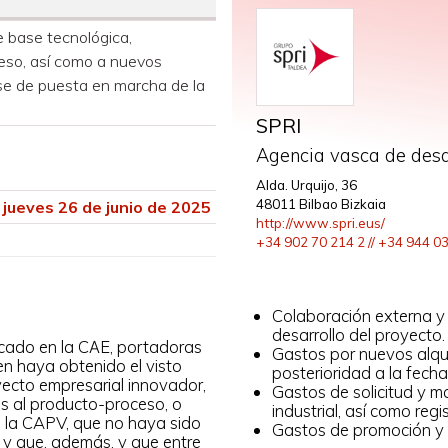
 base tecnológica,
ceso, así como a nuevos
ase de puesta en marcha de la
SPRI
Agencia vasca de desa
Alda. Urquijo, 36
48011 Bilbao Bizkaia
 jueves 26 de junio de 2025
http://www.spri.eus/
+34 902 70 214 2 // +34 944 0
Colaboración externa y 
desarrollo del proyecto.
icado en la CΑE, portadoras
Gastos por nuevos alqu
en haya obtenido el visto
posterioridad a la fecha
yecto empresarial innovador,
Gastos de solicitud y 
os al producto-proceso, o
industrial, así como reg
n la CAPV, que no haya sido
Gastos de promoción y d
 y que, además, y que entre