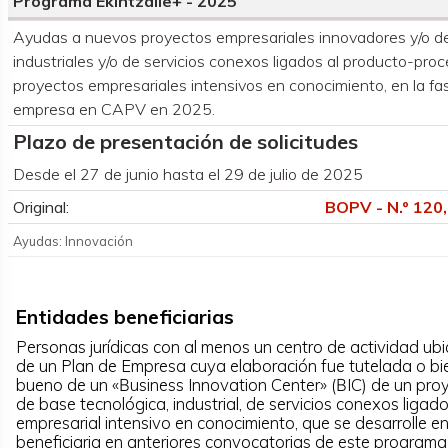
Programa Ekintzaile+ - 2025
Organismo convocante
Ayudas a nuevos proyectos empresariales innovadores y/o de
industriales y/o de servicios conexos ligados al producto-pro
proyectos empresariales intensivos en conocimiento, en la f
empresa en CAPV en 2025.
Plazo de presentación de solicitudes
Desde el 27 de junio hasta el 29 de julio de 2025
Original:
BOPV - N.º 120,
Ayudas: Innovación
Entidades beneficiarias
Personas jurídicas con al menos un centro de actividad ub
de un Plan de Empresa cuya elaboración fue tutelada o bi
bueno de un «Βusiness Innovation Center» (ΒIC) de un pro
de base tecnológica, industrial, de servicios conexos ligad
empresarial intensivo en conocimiento, que se desarrolle e
beneficiaria en anteriores convocatorias de este programa