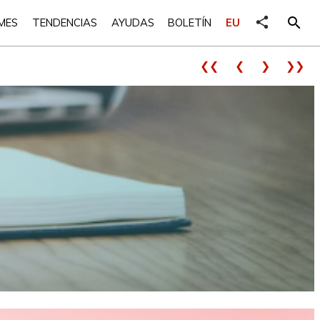
share
search
MES
TENDENCIAS
AYUDAS
BOLETÍN
EU
❮❮
❮
❯
❯❯