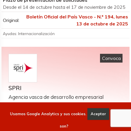
Desde el 14 de octubre hasta el 17 de noviembre de 2025
Boletín Oficial del País Vasco - N.º 194, lunes
Original:
13 de octubre de 2025
Ayudas: Internacionalización
Convoca
SPRI
Agencia vasca de desarrollo empresarial
Alda. Urquijo, 36
48011 Bilbao Bizkaia
Usamos Google Analytics y sus cookies.
Aceptar
Qué
http://www.spri.eus/
+34 902 70 214 2 // +34 944 03 70 00
son?