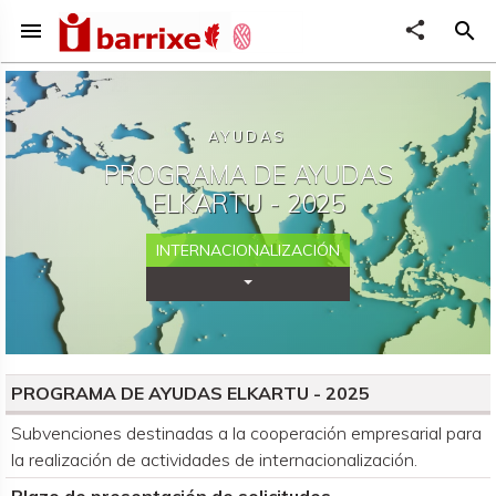
menu
share
search
AYUDAS
PROGRAMA DE AYUDAS
ELKARTU - 2025
INTERNACIONALIZACIÓN
Desplegar Categorías
PROGRAMA DE AYUDAS ELKARTU - 2025
Organismo convocante
Subvenciones destinadas a la cooperación empresarial para
la realización de actividades de internacionalización.
Plazo de presentación de solicitudes