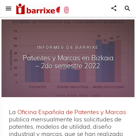
menu
share
search
INFORMES DE BARRIXE
Patentes y Marcas en Bizkaia
– 2do semestre 2022
La
Oficina Española de Patentes y Marcas
publica mensualmente las solicitudes de
patentes, modelos de utilidad, diseño
industrial y marcas, que se han realizado