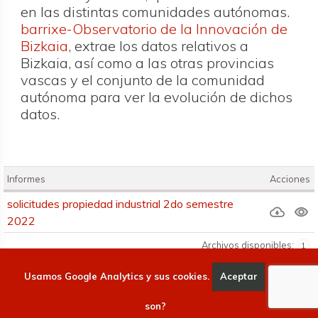
en las distintas comunidades autónomas.
barrixe-Observatorio de la Innovación de
Bizkaia
, extrae los datos relativos a
Bizkaia, así como a las otras provincias
vascas y el conjunto de la comunidad
autónoma para ver la evolución de dichos
datos.
Informes
Acciones
Informes
solicitudes propiedad industrial 2do semestre
2022
Archivos disponibles:
1
Usamos Google Analytics y sus cookies.
Aceptar
Qué
Bizkaia ha presentado en 2022 un comportamiento inferior
al periodo anterior en lo que se refiere a las solicitudes de
son?
patentes nacionales; respecto al
diseño industrial, Bizkaia