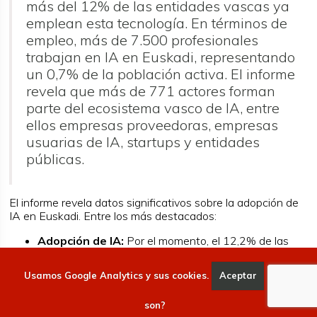
más del 12% de las entidades vascas ya
emplean esta tecnología. En términos de
empleo, más de 7.500 profesionales
trabajan en IA en Euskadi, representando
un 0,7% de la población activa. El informe
revela que más de 771 actores forman
parte del ecosistema vasco de IA, entre
ellos empresas proveedoras, empresas
usuarias de IA, startups y entidades
públicas.
El informe revela datos significativos sobre la adopción de
IA en Euskadi. Entre los más destacados:
Adopción de IA:
Por el momento, el 12,2% de las
entidades en Euskadi utilizan tecnologías de IA, lo
que muestra que todavía existe un amplio margen de
Usamos Google Analytics y sus cookies.
Aceptar
Qué
crecimiento. Sin embargo, la diversidad de casos de
uso de IA en Euskadi identificados y caracterizados
son?
es significativa, con más de 400 casos registrados, lo