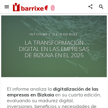
menu
share
search
INFORMES DE BARRIXE
LA TRANSFORMACIÓN
DIGITAL EN LAS EMPRESAS
DE BIZKAIA EN EL 2025
El informe analiza la
digitalización de las
empresas en Bizkaia
en su cuarta edición,
evaluando su madurez digital,
inversiones, beneficios y necesidades de