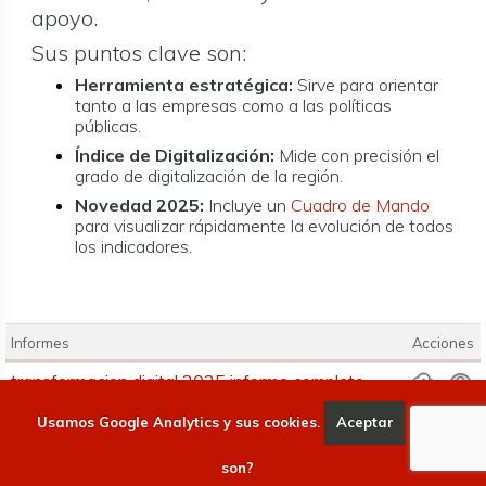
apoyo.
Sus puntos clave son:
Herramienta estratégica:
Sirve para orientar
tanto a las empresas como a las políticas
públicas.
Índice de Digitalización:
Mide con precisión el
grado de digitalización de la región.
Novedad 2025:
Incluye un
Cuadro de Mando
para visualizar rápidamente la evolución de todos
los indicadores.
Informes
Acciones
Informes
transformacion digital 2025 informe completo
transformacion digital 2025 informe ejecutivo
Usamos Google Analytics y sus cookies.
Aceptar
Qué
cas-1
son?
transformacion digital 2025 cuadro de mando-1