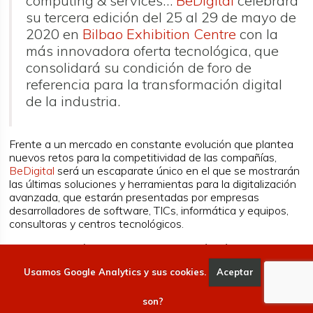
computing & services…
BeDigital
celebrará
su tercera edición del 25 al 29 de mayo de
2020 en
Bilbao Exhibition Centre
con la
más innovadora oferta tecnológica, que
consolidará su condición de foro de
referencia para la transformación digital
de la industria.
Frente a un mercado en constante evolución que plantea
nuevos retos para la competitividad de las compañías,
BeDigital
será un escaparate único en el que se mostrarán
las últimas soluciones y herramientas para la digitalización
avanzada, que estarán presentadas por empresas
desarrolladores de software, TICs, informática y equipos,
consultoras y centros tecnológicos.
La nueva edición de
BeDigital
combinará el área expositiva
y de presentación de producto con el apartado congresual
Usamos Google Analytics y sus cookies.
Aceptar
Qué
y networking. Así, a través de los
Digital Talks
,
conferencias de contenido tecnológico y estratégico en
innovación, representantes de empresas punteras
son?