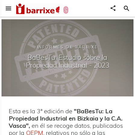
menu
share
search
INFORMES DE BARRIXE
BaBesTu: Estudio sobre la
Propiedad Industrial - 2023
Esta es la 3ª edición de
"BaBesTu: La
Propiedad Industrial en Bizkaia y la C.A.
Vasca",
en él se recoge datos, publicados
por la
OEPM,
relativos no sólo a las