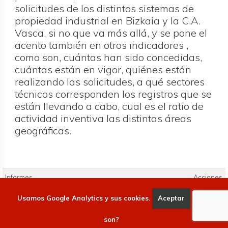
solicitudes de los distintos sistemas de
propiedad industrial en Bizkaia y la C.A.
Vasca, si no que va más allá, y se pone el
acento también en otros indicadores ,
como son, cuántas han sido concedidas,
cuántas están en vigor, quiénes están
realizando las solicitudes, a qué sectores
técnicos corresponden los registros que se
están llevando a cabo, cual es el ratio de
actividad inventiva las distintas áreas
geográficas.
Informes
Acciones
Informes
babestu estudio sobre la propiedad industrial
Usamos Google Analytics y sus cookies.
Aceptar
Qué
2023 - informe completo
son?
babestu estudio sobre la propiedad industrial