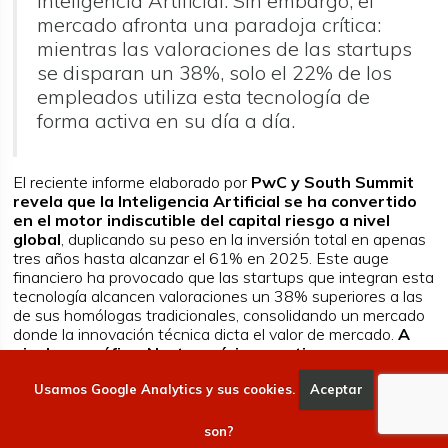
Inteligencia Artificial. Sin embargo, el
mercado afronta una paradoja crítica:
mientras las valoraciones de las startups
se disparan un 38%, solo el 22% de los
empleados utiliza esta tecnología de
forma activa en su día a día.
El reciente informe elaborado por
PwC y South Summit
revela que la Inteligencia Artificial se ha convertido
en el motor indiscutible del capital riesgo a nivel
global
, duplicando su peso en la inversión total en apenas
tres años hasta alcanzar el 61% en 2025. Este auge
financiero ha provocado que las startups que integran esta
tecnología alcancen valoraciones un 38% superiores a las
de sus homólogas tradicionales, consolidando un mercado
donde la innovación técnica dicta el valor de mercado.
A
nivel geográfico, Norteamérica mantiene un
liderazgo férreo al concentrar dos tercios de la
inversión mundial, mientras que Europa intenta ganar
Usamos Google Analytics y sus cookies.
Aceptar
Qué
terreno
priorizando la soberanía tecnológica en sectores
estratégicos como la salud y la defensa.
son?