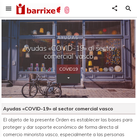
menu
share
search
AYUDAS
Ayudas «COVID-19» al sector
comercial vasco
COVID19
Desplegar Categorías
Ayudas «COVID-19» al sector comercial vasco
Organismo convocante
El objeto de la presente Orden es establecer las bases para
proteger y dar soporte económico de forma directa al
comercio minorista vasco, especialmente a las personas