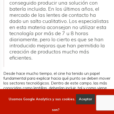
conseguido producir una solución con
batería incluida. En los últimos años, el
mercado de las lentes de contacto ha
dado un salto cualitativo. Los especialistas
en esta materia aconsejan no utilizar esta
tecnología por más de 7 u 8 horas
diariamente, pero lo cierto es que se han
introducido mejoras que han permitido la
creación de productos mucho más
eficientes.
Desde hace mucho tiempo, el cine ha tenido un papel
fundamental para explicar hacia qué punto se deben mover
los sectores tecnológicos. Dentro de este campo, las más
conocidas como lentillas, deberían incluir, tal y como viene
siendo habitual, inteligencia artificial.
¿Mejorar las
capacidades que nos ofrece el sentido de la vista? He
Usamos Google Analytics y sus cookies.
Aceptar
Qué
aquí el reto que se ha propuesto.
son?
Por el momento, estamos ante una alternativa a la que