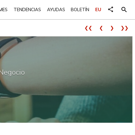
share
search
MES
TENDENCIAS
AYUDAS
BOLETÍN
EU
❮❮
❮
❯
❯❯
 Negocio